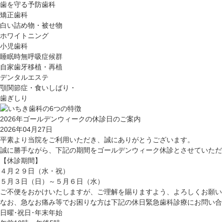
歯を守る予防歯科
矯正歯科
白い詰め物・被せ物
ホワイトニング
小児歯科
睡眠時無呼吸症候群
自家歯牙移植・再植
デンタルエステ
顎関節症・食いしばり・
歯ぎしり
2026年ゴールデンウィークの休診日のご案内
2026年04月27日
平素より当院をご利用いただき、誠にありがとうございます。
誠に勝手ながら、下記の期間をゴールデンウィーク休診とさせていただ
【休診期間】
４月２９日（水・祝）
５月３日（日）～５月６日（水）
ご不便をおかけいたしますが、ご理解を賜りますよう、よろしくお願い
なお、急なお痛み等でお困りな方は下記の休日緊急歯科診療にお問い合
日曜･祝日･年末年始