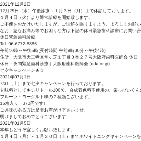
2021年12月2日
12月29日（水）午後診療～１月３日（月）まで休診しております。
１月４日（火）より通常診療を開始致します。
ご不便をおかけいたしますが、ご理解を賜りますよう、よろしくお願い
なお、急なお痛み等でお困りな方は下記の休日緊急歯科診療にお問い合
休日緊急歯科診療
TeL:06-6772-8886
午前10時～午後5時(受付時間 午前9時30分～午後4時)
住所：大阪市天王寺区堂ヶ芝１丁目３番２７号
大阪府歯科医師会 休日
休日・夜間緊急歯科診療｜大阪府歯科医師会 (oda.or.jp)
七夕キャンペーン★☆
2021年07月1日
7/31（土）まで七夕キャンペーンを行っております。
甘味料としてキシリトール100％、合成着色料不使用の、歯っぴいく
フルーツ・ヨーグルト味の２種類ございます。
15粒入り 370円です♪
ご興味のある方は是非お声がけ下さいませ。
明けましておめでとうございます。
2021年01月5日
本年もどうぞ宜しくお願い致します。
１月４日（月）～１月３０日（土）までホワイトニングキャンペーンを