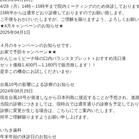
4/28（月）14時～15時半まで院内ミーティングのため休診しておりま
15時半からは通常どおり診療しておりますのでお願い致します。
ご不便をおかけいたしますが、ご理解を賜りますよう、よろしくお願い
★4月キャンペーンのお知らせ★
2025年04月1日
４月のキャンペーンのお知らせです。
お家で予防キャンペーン★★
かんじゅくピーチ味の口内バランスタブレット＋おすすめ洗口液
セット価格1,400円→1,180円で販売致します！！
是非この機会にお試しくださいませ♪
台風10号の影響による診療のお知らせ
2024年08月29日
現在台風10号が発達しながら日本列島に接近することが予想され、進
当院の診療につきましては、現時点では通常通りの診療を予定しており
診療に変更が生じる場合は、こちらにてご案内いたします。
何卒ご理解賜りますようお願い申し上げます。
いちき歯科
年末年始の休診日のお知らせ