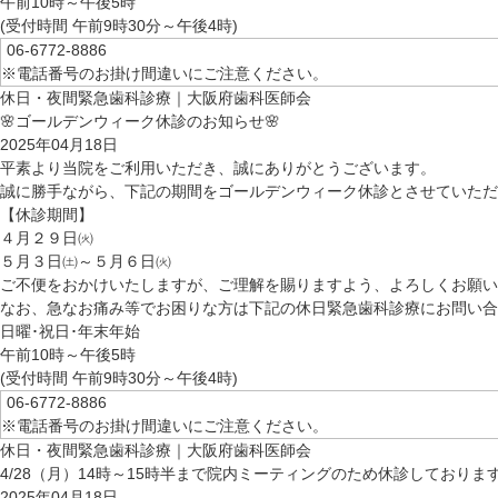
午前10時～午後5時
(受付時間 午前9時30分～午後4時)
06-6772-8886
※電話番号のお掛け間違いにご注意ください。
休日・夜間緊急歯科診療｜大阪府歯科医師会
🌸ゴールデンウィーク休診のお知らせ🌸
2025年04月18日
平素より当院をご利用いただき、誠にありがとうございます。
誠に勝手ながら、下記の期間をゴールデンウィーク休診とさせていただ
【休診期間】
４月２９日㈫
５月３日㈯～５月６日㈫
ご不便をおかけいたしますが、ご理解を賜りますよう、よろしくお願い
なお、急なお痛み等でお困りな方は下記の休日緊急歯科診療にお問い合
日曜･祝日･年末年始
午前10時～午後5時
(受付時間 午前9時30分～午後4時)
06-6772-8886
※電話番号のお掛け間違いにご注意ください。
休日・夜間緊急歯科診療｜大阪府歯科医師会
4/28（月）14時～15時半まで院内ミーティングのため休診しておりま
2025年04月18日