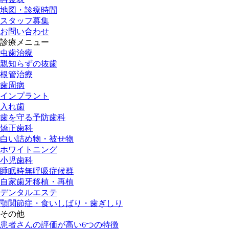
地図・診療時間
スタッフ募集
お問い合わせ
診療メニュー
虫歯治療
親知らずの抜歯
根管治療
歯周病
インプラント
入れ歯
歯を守る予防歯科
矯正歯科
白い詰め物・被せ物
ホワイトニング
小児歯科
睡眠時無呼吸症候群
自家歯牙移植・再植
デンタルエステ
顎関節症・食いしばり・歯ぎしり
その他
患者さんの評価が高い6つの特徴