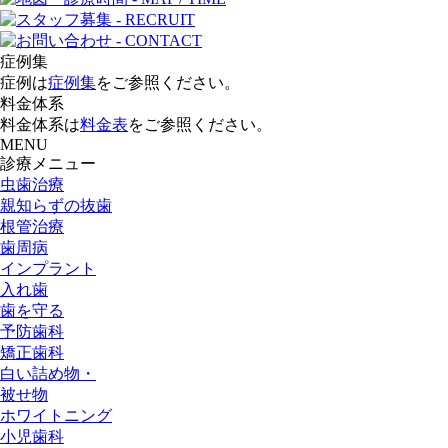
症例集
症例は
症例集
をご参照ください。
料金体系
料金体系は
料金表
をご参照ください。
MENU
診療メニュー
虫歯治療
親知らずの抜歯
根管治療
歯周病
インプラント
入れ歯
歯を守る
予防歯科
矯正歯科
白い詰め物・
被せ物
ホワイトニング
小児歯科