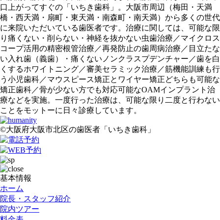
口上がってすぐの「いちき歯科」。大阪市周辺（梅田・天満
橋・西天満・扇町・東天満・南森町・南天満）から多くの世代
に来院いただいている歯医者です。治療に関しては、可能な限
り痛くない・削らない・神経を抜かない虫歯治療／マイクロス
コープ活用の精密根管治療／再発防止の歯周病治療／目立たな
い入れ歯（義歯）・痛くないノンクラスプデンチャー／歯を白
くするホワイトニング／審美セラミック治療／筋機能訓練も行
う小児歯科／マウスピース矯正とワイヤー矯正どちらも可能な
矯正歯科／骨が少ない方でも対応可能なOAMインプラント治
療などを実施。一度行った治療は、可能な限り二度と行わない
ことをモットーに日々診療しています。
©大阪府大阪市北区の歯医者「いちき歯科」
基本情報
ホーム
院長・スタッフ紹介
院内ツアー
料金表