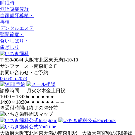
睡眠時
無呼吸症候群
自家歯牙移植・
再植
デンタルエステ
顎関節症・
食いしばり・
歯ぎしり
〒530-0044 大阪市北区東天満1-10-10
サンファースト南森町２Ｆ
お問い合わせ・ご予約
06-6355-2073
診療時間
月
火
水
木
金
土
日
祝
10:00 ~ 13:00
●
●
●
●
●
●
─
─
14:00 ~ 18:30
●
●
●
●
●
●
─
─
※受付時間は終了の30分前
大阪府大阪市北区東天満の南森町駅、大阪天満宮駅のJR8番出