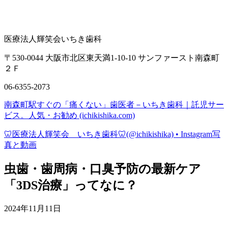
医療法人輝笑会いちき歯科
〒530-0044 大阪市北区東天満1-10-10 サンファースト南森町
２Ｆ
06-6355-2073
南森町駅すぐの「痛くない」歯医者－いちき歯科｜託児サー
ビス。人気・お勧め (ichikishika.com)
🦷医療法人輝笑会 いちき歯科🦷(@ichikishika) • Instagram写
真と動画
虫歯・歯周病・口臭予防の最新ケア
「3DS治療」ってなに？
2024年11月11日